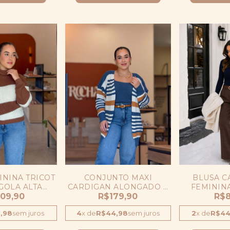
ININA TRICOT
CONJUNTO MAXI
BLUSA C
GOLA ALTA
CARDIGAN ALONGADO E
FEMININ
MANGA LONGA
09,90
REGATA TRICOT MODAL
R$179,90
GOLA AL
R$8
TRADA
INVERNO
MODAL
,98
sem juros
4
x
de
R$44,98
sem juros
2
x
de
R$44