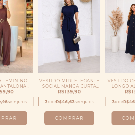
 FEMININO
VESTIDO MIDI ELEGANTE
VESTIDO C
PANTALONA
SOCIAL MANGA CURTA
LONGO AL
IA COM CINTO
59,90
TUBINHO ACINTURADO
R$139,90
COM CINT
R$1
,98
sem juros
3
x
de
R$46,63
sem juros
3
x
de
R$46
MPRAR
COMPRAR
COM