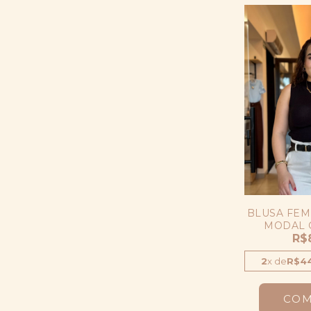
BLUSA FEM
MODAL 
CROPPE
R$
2
x
de
R$44
CO