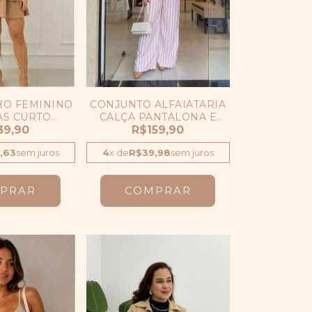
O FEMININO
CONJUNTO ALFAIATARIA
S CURTO
CALÇA PANTALONA E
RADO
39,90
COLETE LISTRADO
R$159,90
,63
sem juros
4
x
de
R$39,98
sem juros
PRAR
COMPRAR