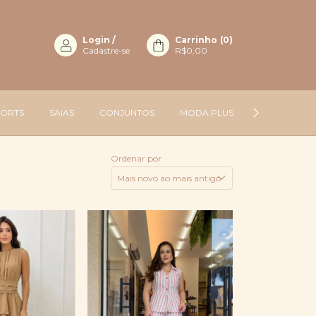
Login
/
Carrinho
(
0
)
Cadastre-se
R$0,00
HORTS
SAIAS
CONJUNTOS
MODA PLUS
ACESSÓRIOS
Ordenar por