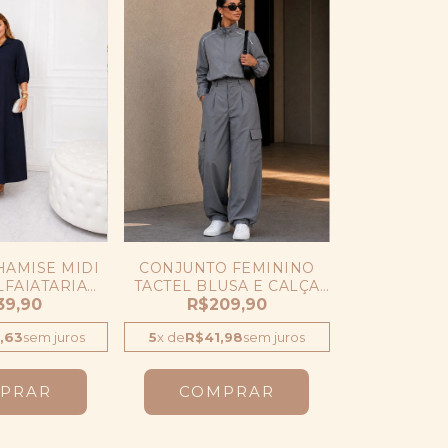
HAMISE MIDI
CONJUNTO FEMININO
FAIATARIA
TACTEL BLUSA E CALÇA
O E BOTOES
39,90
CARGO CORTA VENTO
R$209,90
BLOGUEIRA
,63
sem juros
5
x
de
R$41,98
sem juros
PRAR
COMPRAR