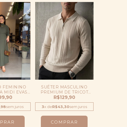
 FEMININO
SUÉTER MASCULINO
A MIDI EVASÊ
PREMIUM DE TRICOT
 LONGA
99,90
TEXTURIZADO
R$129,90
CONFORTÁVEL
,98
sem juros
3
x
de
R$43,30
sem juros
PRAR
COMPRAR