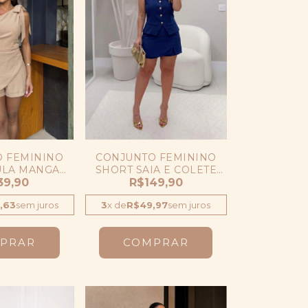
 FEMININO
CONJUNTO FEMININO
ULA MANGA
SHORT SAIA E COLETE
CA E SHORT
39,90
ALFAIATARIA MODA PLUS
R$149,90
,63
sem juros
3
x
de
R$49,97
sem juros
PRAR
COMPRAR