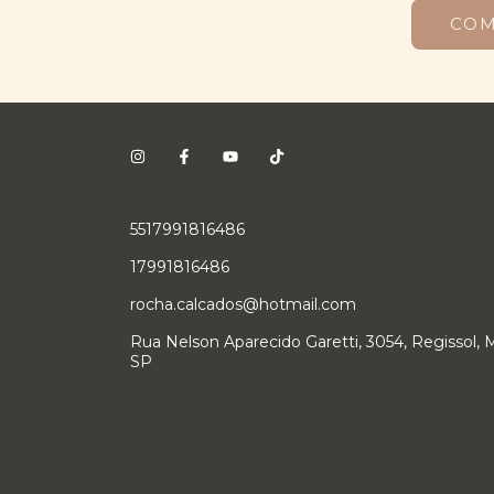
CO
5517991816486
17991816486
rocha.calcados@hotmail.com
Rua Nelson Aparecido Garetti, 3054, Regissol, Mi
SP