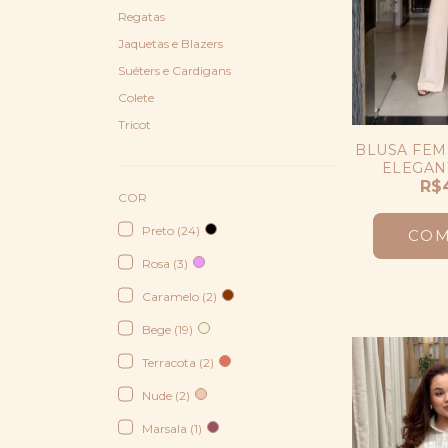
Regatas
Jaquetas e Blazers
Suéters e Cardigans
Colete
Tricot
BLUSA FEM
ELEGAN
MORCE
R$
COR
Preto (24)
CO
Rosa (3)
Caramelo (2)
Bege (19)
Terracota (2)
Nude (2)
Marsala (1)