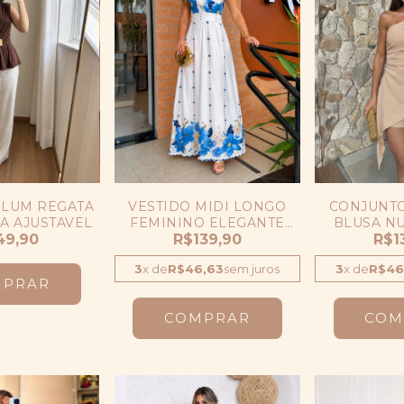
PLUM REGATA
VESTIDO MIDI LONGO
CONJUNTO
A AJUSTAVEL
FEMININO ELEGANTE
BLUSA N
49,90
CASUAL ESTAMPADO
R$139,90
ASSIMETRI
R$1
3
x
de
R$46,63
sem juros
3
x
de
R$46
MPRAR
COMPRAR
COM