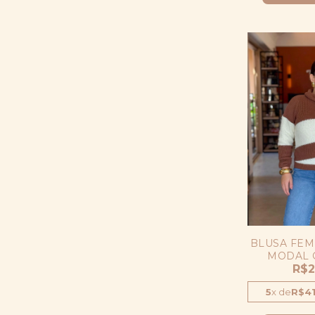
BLUSA FEM
MODAL 
INVERNO 
R$2
LIS
5
x
de
R$41