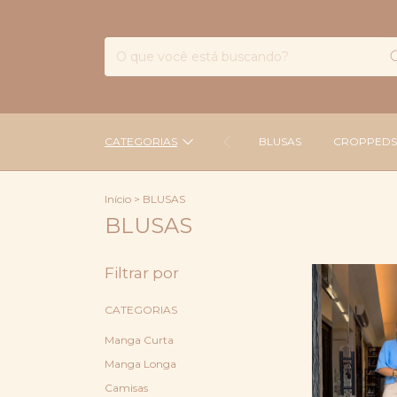
CATEGORIAS
BLUSAS
CROPPEDS
Início
>
BLUSAS
BLUSAS
Filtrar por
CATEGORIAS
Manga Curta
Manga Longa
Camisas