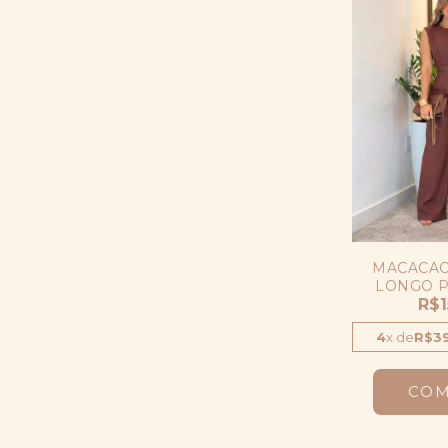
MACACAO
LONGO 
ALFAIATAR
R$1
4
x
de
R$39
CO