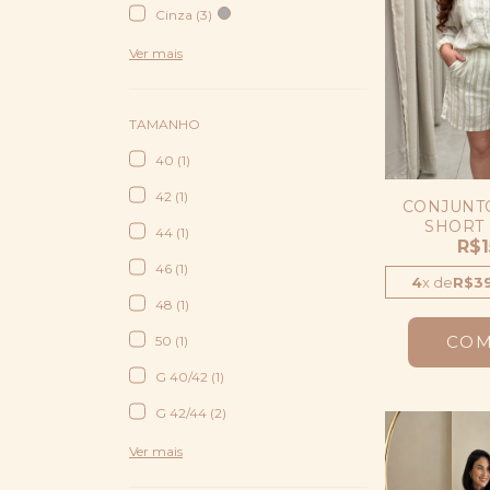
Cinza (3)
Ver mais
TAMANHO
40 (1)
42 (1)
CONJUNT
SHORT 
44 (1)
LISTRADO
R$1
46 (1)
4
x
de
R$39
48 (1)
CO
50 (1)
G 40/42 (1)
G 42/44 (2)
Ver mais