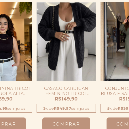
ININA TRICOT
CASACO CARDIGAN
CONJUNTO
GOLA ALTA
FEMININO TRICOT
BLUSA E SAI
D REGATA
89,90
ABERTO MODA INVERNO
R$149,90
MANGA
R$1
,95
sem juros
3
x
de
R$49,97
sem juros
5
x
de
R$39
MPRAR
COMPRAR
COM