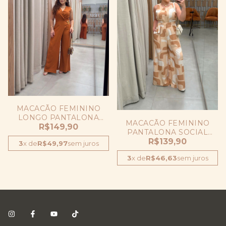
MACACÃO FEMININO
LONGO PANTALONA
MACACÃO FEMININO
ELEGANTE ACINTURADO
R$149,90
PANTALONA SOCIAL
COM CINTO ESTAMPA
R$139,90
3
x
de
R$49,97
sem juros
3
x
de
R$46,63
sem juros