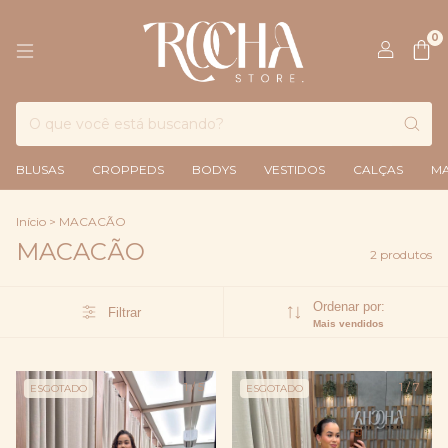
0
BLUSAS
CROPPEDS
BODYS
VESTIDOS
CALÇAS
M
Início
>
MACACÃO
MACACÃO
2 produtos
Ordenar por:
Filtrar
Mais vendidos
1
/
5
1
/
7
ESGOTADO
ESGOTADO