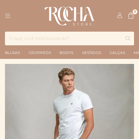
0
BLUSAS
CROPPEDS
BODYS
VESTIDOS
CALÇAS
M
1
/
3