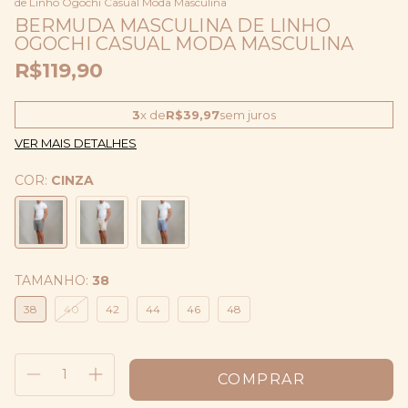
de Linho Ogochi Casual Moda Masculina
BERMUDA MASCULINA DE LINHO
OGOCHI CASUAL MODA MASCULINA
R$119,90
3
x de
R$39,97
sem juros
VER MAIS DETALHES
COR:
CINZA
TAMANHO:
38
38
40
42
44
46
48