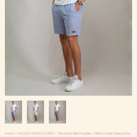
Início
>
MODA MASCULINA
>
Shorts e Bermudas
>
Bermuda Masculina