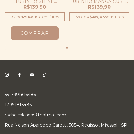
TUBINHO SHINE
TUBINHO MANGA CURTA
DRAPEADO COM FENDA
R$139,90
SHINE DRAPEADO
R$139,90
3
x
de
R$46,63
sem juros
3
x
de
R$46,63
sem juros
COMPRAR
5517991816486
17991816486
rocha.calcados@hotmail.com
Rua Nelson Aparecido Garetti, 3054, Regissol, Mirassol - SP