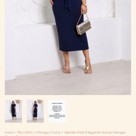
Início
>
BLUSAS
>
Manga Curta
>
Vestido Midi Elegante Social Manga