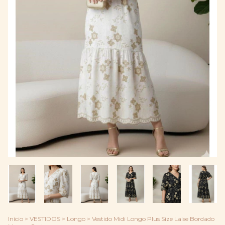
Início
>
VESTIDOS
>
Longo
>
Vestido Midi Longo Plus Size Laise Bordado