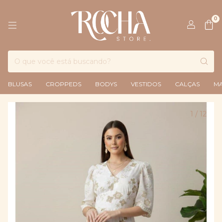
0
BLUSAS
CROPPEDS
BODYS
VESTIDOS
CALÇAS
M
1
/
12